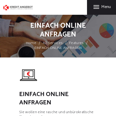
START
Menu
LEISTUNGEN
UNTERNEHMEN
EINFACH ONLINE
KUNDEN ÜBER UNS
ANFRAGEN
KONTAKT
Home
All Services
Features
EINFACH ONLINE ANFRAGEN
GRATIS EBOOK
EINFACH ONLINE
ANFRAGEN
Sie wollen eine rasche und unbürokratische