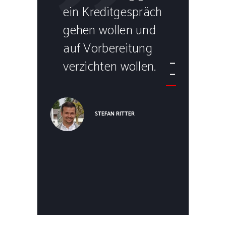
!
ein Kreditgespräch
eB
gehen wollen und
Ei
auf Vorbereitung
We
GER
verzichten wollen.
be
ei
u
STEFAN RITTER
We