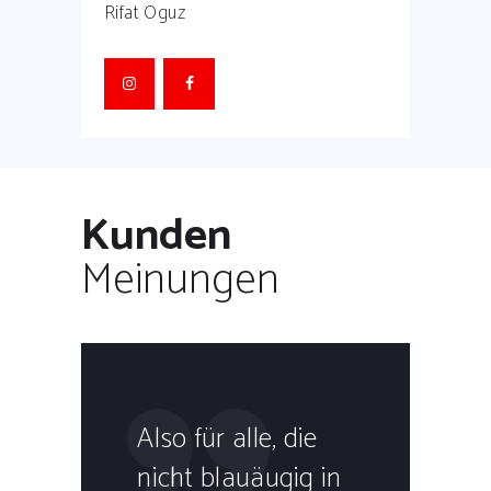
Rifat Oguz
Kunden
Meinungen
ng
Also für alle, die
Ga
n
nicht blauäugig in
Da