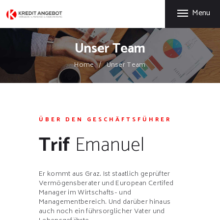
START
Menu
LEISTUNGEN
UNTERNEHMEN
Unser Team
KUNDEN ÜBER UNS
Home
Unser Team
KONTAKT
GRATIS EBOOK
ÜBER DEN GESCHÄFTSFÜHRER
Trif
Emanuel
Er kommt aus Graz. Ist staatlich geprüfter
Vermögensberater und European Certifed
Manager im Wirtschafts- und
Managementbereich. Und darüber hinaus
auch noch ein führsorglicher Vater und