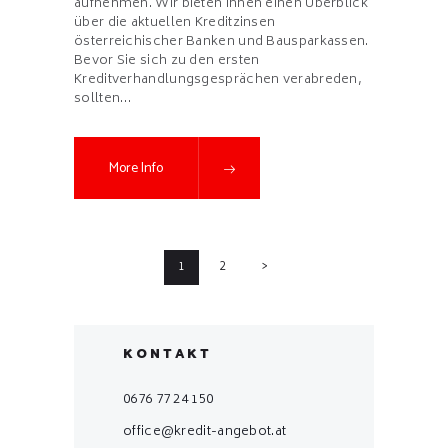
aufnehmen. Wir bieten Ihnen einen Überblick
über die aktuellen Kreditzinsen
österreichischer Banken und Bausparkassen.
Bevor Sie sich zu den ersten
Kreditverhandlungsgesprächen verabreden,
sollten…
More Info
Seitennummerierung
PAGE
1
PAGE
2
>
der
Beiträge
KONTAKT
0676 77 24 150
office@kredit-angebot.at